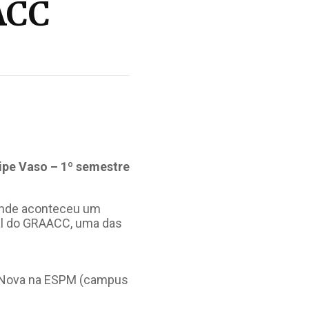
ACC
ipe Vaso – 1º semestre
onde aconteceu um
tal do GRAACC, uma das
a Nova na ESPM (campus