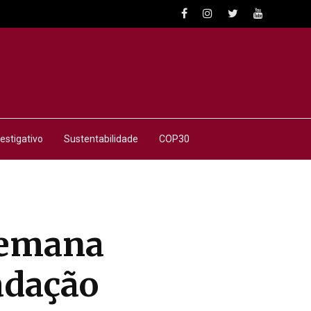
estigativo
Sustentabilidade
COP30
semana
adação