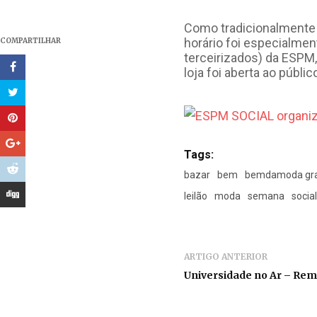
Como tradicionalmente é
horário foi especialmen
COMPARTILHAR
terceirizados) da ESPM,
loja foi aberta ao públic
Tags:
bazar
bem
bemdamoda gr
leilão
moda
semana
socia
ARTIGO ANTERIOR
Universidade no Ar – Rem