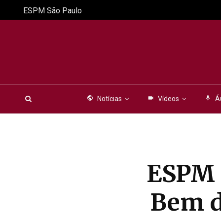
ESPM São Paulo
public
Notícias
videocam
Vídeos
mic
Á
ESPM 
Bem d