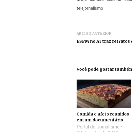
telejornalismo
ARTIGO ANTERIOR
ESPM no Ar traz retratos 
Você pode gostar també
Comida e afeto reunidos
em um documentário
Portal de Jornalismo