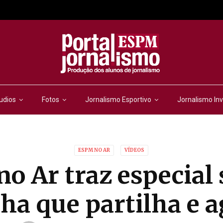
udios
Fotos
Jornalismo Esportivo
Jornalismo Inv
ESPM NO AR
VÍDEOS
o Ar traz especial 
ha que partilha e 