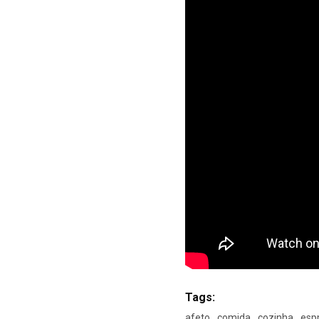
Tags:
afeto
comida
cozinha
esp