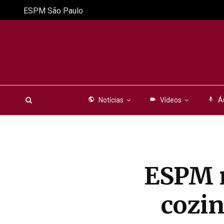
ESPM São Paulo
public
Notícias
videocam
Vídeos
mic
Á
ESPM n
cozin