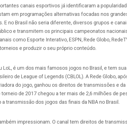
rtantes canais esportivos já identificaram a popularida
ostam em programações alternativas focadas nos grand
 E no Brasil não seria diferente, diversos grupos e canai
blico e transmitem os principais campeonatos nacionais
anais como Esporte Interativo, ESPN, Rede Globo, RedeTV
orneios e produzir o seu próprio conteúdo.
u LoL, é um dos mais famosos jogos no Brasil, e tem sua
ileiro de League of Legends (CBLOL). A Rede Globo, ap
adora do jogo, ganhou os direitos de transmissões e da 
do torneio de 2017 chegou a ter mais de 2,6 milhões de p
a transmissão dos jogos das finais da NBA no Brasil.
mbém impressionam. O canal tem direitos de transmiss