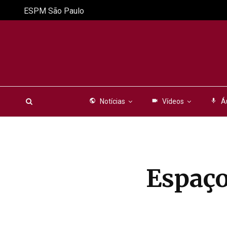
ESPM São Paulo
public
Notícias
videocam
Vídeos
mic
Á
Espaço