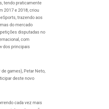
os, tendo praticamente
em 2017 e 2018, criou
 eSports, trazendo aos
 temas do mercado
mpetições disputadas no
ernacional, com
w
dos principais
 de games), Petar Neto,
ticipar deste novo
correndo cada vez mais