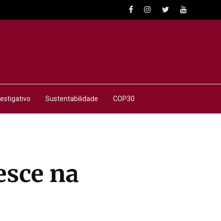
estigativo
Sustentabilidade
COP30
esce na
a