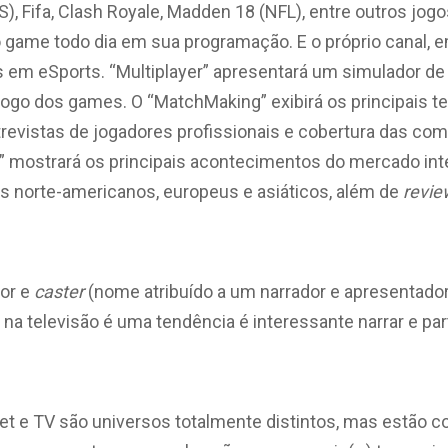
), Fifa, Clash Royale, Madden 18 (NFL), entre outros jog
o game todo dia em sua programação. E o próprio canal, 
 em eSports. “Multiplayer” apresentará um simulador de
 jogo dos games. O “MatchMaking” exibirá os principais
trevistas de jogadores profissionais e cobertura das co
s” mostrará os principais acontecimentos do mercado int
es norte-americanos, europeus e asiáticos, além de
revie
dor e
caster
(nome atribuído a um narrador e apresentador
a televisão é uma tendência é interessante narrar e par
net e TV são universos totalmente distintos, mas estão 