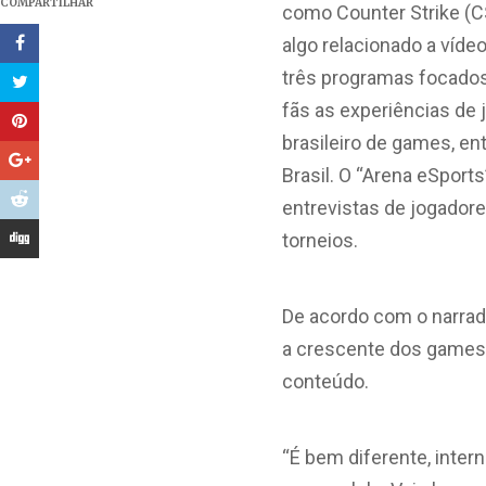
COMPARTILHAR
como Counter Strike (CS
algo relacionado a víde
três programas focados
fãs as experiências de
brasileiro de games, en
Brasil. O “Arena eSport
entrevistas de jogador
torneios.
De acordo com o narra
a crescente dos games n
conteúdo.
“É bem diferente, inter