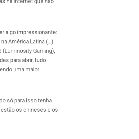
s na internet que não
er algo impressionante:
 na América Latina (…).
LG (Luminosity Gaming),
des para abrir, tudo
azendo uma maior
do só para isso tenha
á estão os chineses e os