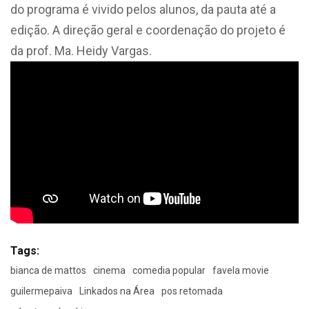
do programa é vivido pelos alunos, da pauta até a
edição. A direção geral e coordenação do projeto é
da prof. Ma. Heidy Vargas.
Tags:
bianca de mattos
cinema
comedia popular
favela movie
guilermepaiva
Linkados na Área
pos retomada