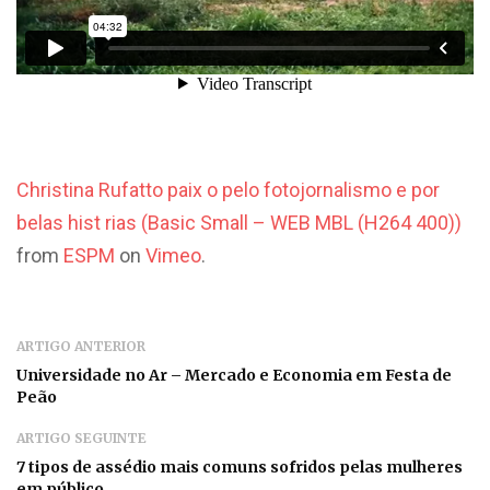
Christina Rufatto paix o pelo fotojornalismo e por
belas hist rias (Basic Small – WEB MBL (H264 400))
from
ESPM
on
Vimeo
.
ARTIGO ANTERIOR
Universidade no Ar – Mercado e Economia em Festa de
Peão
ARTIGO SEGUINTE
7 tipos de assédio mais comuns sofridos pelas mulheres
em público