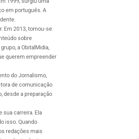
 Em 1999, surgiu uma
iço em português. A
ndente.
r. Em 2013, tornou-se
onteúdo sobre
grupo, a ObitalMidia,
 que querem empreender
ento do Jornalismo,
retora de comunicação
o, desde a preparação
 sua carreira. Ela
udo isso. Quando
mos redações mais