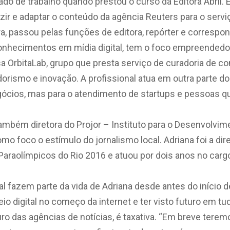
ado de trabalho quando prestou o curso da Editora Abril.
zir e adaptar o conteúdo da agência Reuters para o serv
ira, passou pelas funções de editora, repórter e correspo
 conhecimentos em mídia digital, tem o foco empreendedo
 OrbitaLab, grupo que presta serviço de curadoria de c
rismo e inovação. A profissional atua em outra parte do 
egócios, mas para o atendimento de startups e pessoas
também diretora do Projor – Instituto para o Desenvolvim
o foco o estímulo do jornalismo local. Adriana foi a di
Paraolímpicos do Rio 2016 e atuou por dois anos no carg
al fazem parte da vida de Adriana desde antes do início de
eio digital no começo da internet e ter visto futuro em t
ro das agências de notícias, é taxativa. “Em breve tere