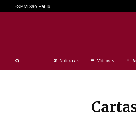
ESPM São Paulo
public
Notícias
videocam
Vídeos
mic
Á
Carta