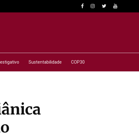
estigativo
Sustentabilidade
COP30
iânica
lo