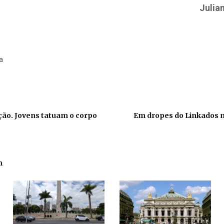
Julia
a
ação. Jovens tatuam o corpo
Em dropes do Linkados n
m