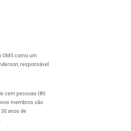
pelo OMS como um
Anderson, responsável
a de cem pessoas (80
Novos membros são
 30 anos de
.