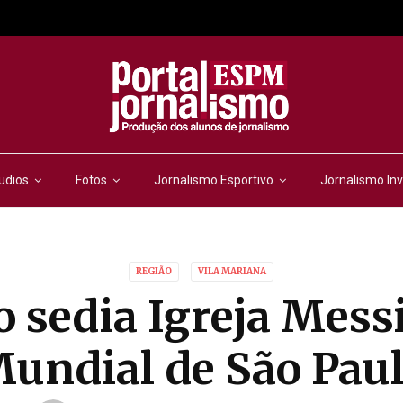
udios
Fotos
Jornalismo Esportivo
Jornalismo Inv
REGIÃO
VILA MARIANA
o sedia Igreja Mess
undial de São Pau