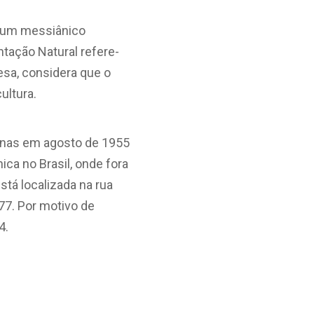
do um messiânico
entação Natural refere-
esa, considera que o
ultura.
penas em agosto de 1955
ica no Brasil, onde fora
está localizada na rua
77. Por motivo de
4.