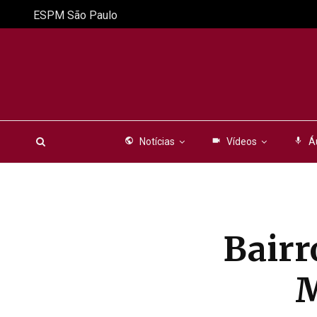
ESPM São Paulo
public
Notícias
videocam
Vídeos
mic
Á
Bairr
M