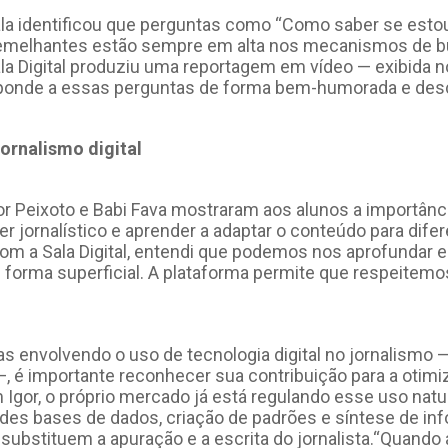
Sala identificou que perguntas como “Como saber se estou
e semelhantes estão sempre em alta nos mecanismos de 
ala Digital produziu uma reportagem em vídeo — exibida
sponde a essas perguntas de forma bem-humorada e desc
jornalismo digital
r Peixoto e Babi Fava mostraram aos alunos a importânci
zer jornalístico e aprender a adaptar o conteúdo para dife
Com a Sala Digital, entendi que podemos nos aprofundar
orma superficial. A plataforma permite que respeitemos
s envolvendo o uso de tecnologia digital no jornalismo 
is —, é importante reconhecer sua contribuição para a oti
 Igor, o próprio mercado já está regulando esse uso natu
ndes bases de dados, criação de padrões e síntese de in
ubstituem a apuração e a escrita do jornalista.“Quando a