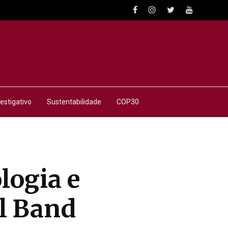
estigativo
Sustentabilidade
COP30
logia e
al Band