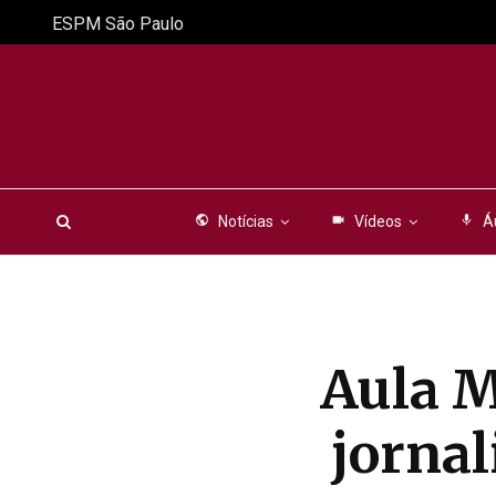
ESPM São Paulo
public
Notícias
videocam
Vídeos
mic
Á
Aula M
jornal