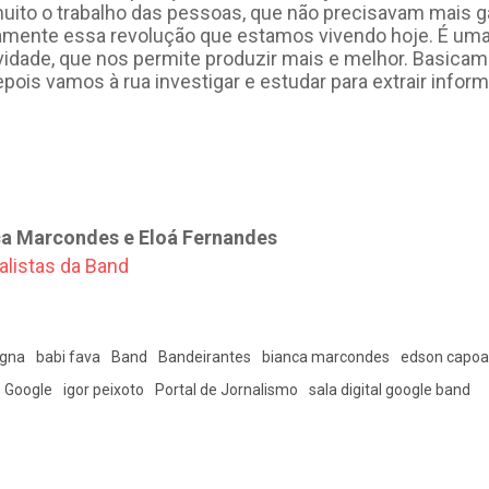
 muito o trabalho das pessoas, que não precisavam mais 
amente essa revolução que estamos vivendo hoje. É uma
idade, que nos permite produzir mais e melhor. Basicame
pois vamos à rua investigar e estudar para extrair inform
nca Marcondes e Eloá Fernandes
agna
babi fava
Band
Bandeirantes
bianca marcondes
edson capo
Google
igor peixoto
Portal de Jornalismo
sala digital google band