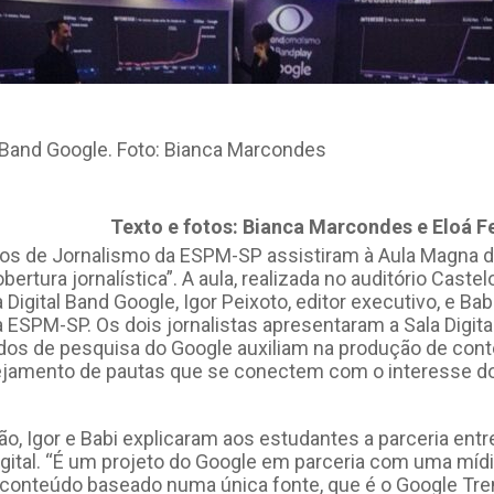
l Band Google. Foto: Bianca Marcondes
Texto e fotos: Bianca Marcondes e Eloá F
unos de Jornalismo da ESPM-SP assistiram à Aula Magna 
obertura jornalística”. A aula, realizada no auditório Caste
 Digital Band Google, Igor Peixoto, editor executivo, e Babi
a ESPM-SP. Os dois jornalistas apresentaram a Sala Digit
os de pesquisa do Google auxiliam na produção de conte
jamento de pautas que se conectem com o interesse do
ão, Igor e Babi explicaram aos estudantes a parceria entr
igital. “É um projeto do Google em parceria com uma mídia
 conteúdo baseado numa única fonte, que é o Google Tren