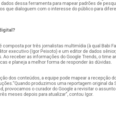
iza dados dessa ferramenta para mapear padrões de pesq
dos que dialoguem com o interesse do público para dife
igital?
 é composta por três jornalistas multimídia (à qual Babi F
ditor executivo (Igor Peixoto) e um editor de dados sênior,
s. Ao receber as informações do Google Trends, o time a
scas e planeja a melhor forma de responder às dúvidas.
ição dos conteúdos, a equipe pode mapear a recepção do
uções.“Quando produzimos uma reportagem original da Sal
nd, provocamos o curador do Google a revisitar o assunto
ês meses depois para atualizar”, contou Igor.