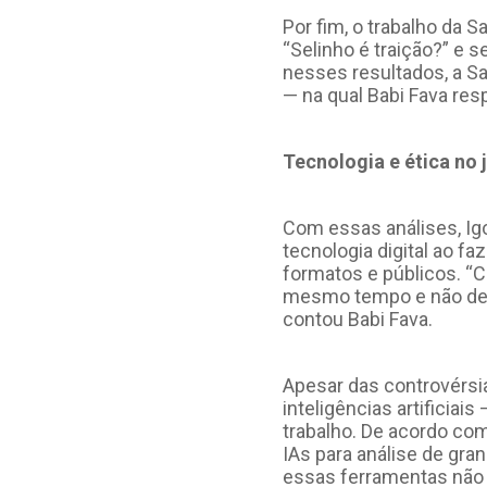
Por fim, o trabalho da 
“Selinho é traição?” 
nesses resultados, a S
— na qual Babi Fava re
Tecnologia e ética no 
Com essas análises, Igo
tecnologia digital ao fa
formatos e públicos. “
mesmo tempo e não de f
contou Babi Fava.
Apesar das controvérsia
inteligências artificia
trabalho. De acordo com
IAs para análise de gra
essas ferramentas não s