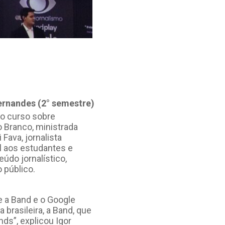
ernandes (2° semestre)
do curso sobre
lo Branco, ministrada
 Fava, jornalista
al aos estudantes e
údo jornalístico,
 público.
e a Band e o Google
 brasileira, a Band, que
ds”, explicou Igor