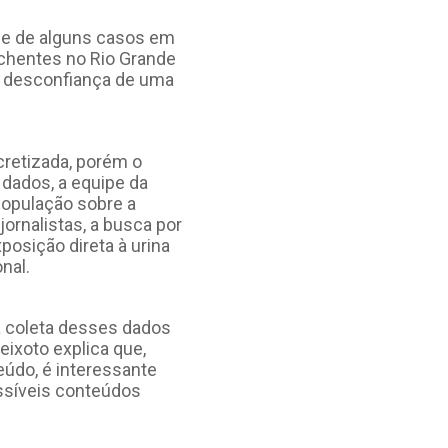
ise de alguns casos em
nchentes no Rio Grande
há desconfiança de uma
cretizada, porém o
 dados, a equipe da
população sobre a
ornalistas, a busca por
osição direta à urina
nal.
a coleta desses dados
eixoto explica que,
údo, é interessante
ssíveis conteúdos