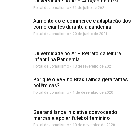
Universidade no Ar – Adoção de Pets
Portal de Jornalismo
31 de julho de 2021
Aumento do e-commerce e adaptação dos
comerciantes durante a pandemia
Portal de Jornalismo
20 de junho de 2021
Universidade no Ar – Retrato da leitura
infantil na Pandemia
Portal de Jornalismo
13 de fevereiro de 2021
Por que o VAR no Brasil ainda gera tantas
polêmicas?
Portal de Jornalismo
1 de dezembro de 2020
Guaraná lança iniciativa convocando
marcas a apoiar futebol feminino
Portal de Jornalismo
10 de novembro de 2020