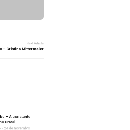
Next Article
 – Cristina Mittermeier
ube – A constante
no Brasil
o
24 de novembro