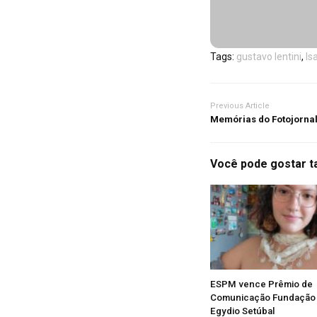
Tags:
gustavo lentini
,
Is
Previous Article
Memórias do Fotojornal
Você pode gostar 
ESPM vence Prêmio de
Comunicação Fundação 
Egydio Setúbal