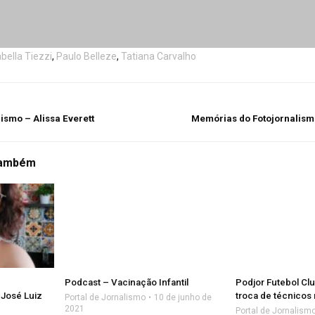
abella Tiezzi
,
Paulo Belleze
,
Tatiana Carvalho
ismo – Alissa Everett
Memórias do Fotojornalismo
também
Podcast – Vacinação Infantil
Podjor Futebol Cl
José Luiz
troca de técnicos 
Portal de Jornalismo
10 de junho de
2021
Portal de Jornalism