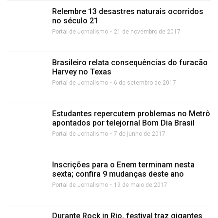
Relembre 13 desastres naturais ocorridos
no século 21
Portal de Jornalismo
21 de novembro de 2017
Brasileiro relata consequências do furacão
Harvey no Texas
Portal de Jornalismo
6 de setembro de 2017
Estudantes repercutem problemas no Metrô
apontados por telejornal Bom Dia Brasil
Portal de Jornalismo
7 de junho de 2017
Inscrições para o Enem terminam nesta
sexta; confira 9 mudanças deste ano
Portal de Jornalismo
19 de maio de 2017
Durante Rock in Rio, festival traz gigantes