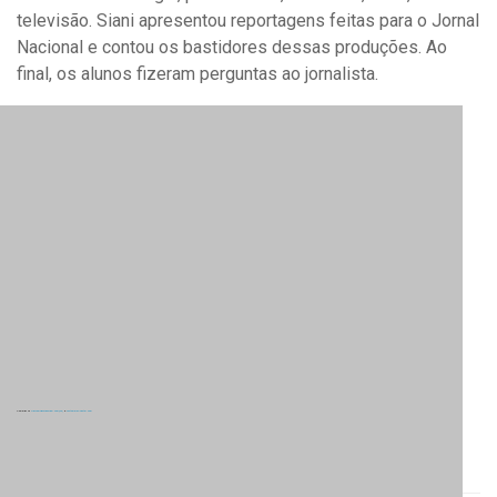
televisão. Siani apresentou reportagens feitas para o Jornal
Nacional e contou os bastidores dessas produções. Ao
final, os alunos fizeram perguntas ao jornalista.
Powered by
Flickrembedslideshow.com/de/
&
custommap poster.com
Tags:
conflito
,
thaynahsilva
,
Wivyanne Leiso