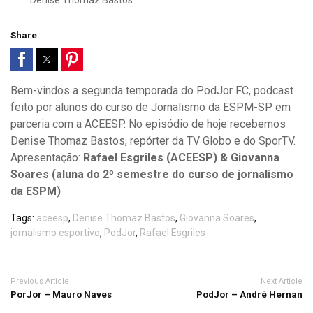
Share
Bem-vindos a segunda temporada do PodJor FC, podcast
feito por alunos do curso de Jornalismo da ESPM-SP em
parceria com a ACEESP. No episódio de hoje recebemos
Denise Thomaz Bastos, repórter da TV Globo e do SporTV.
Apresentação:
Rafael Esgriles (ACEESP) & Giovanna
Soares (aluna do 2º semestre do curso de jornalismo
da ESPM)
Tags:
aceesp
,
Denise Thomaz Bastos
,
Giovanna Soares
,
jornalismo esportivo
,
PodJor
,
Rafael Esgriles
Previous Article
Next Article
PorJor – Mauro Naves
PodJor – André Hernan