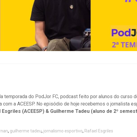
 temporada do PodJor FC, podcast feito por alunos do curso d
com a ACEESP. No episódio de hoje recebemos o jornalista esp
l Esgriles (ACEESP) & Guilherme Tadeu (aluno de 2º semest
rnan
,
guilherme tadeu
,
jornalismo esportivo
,
Rafael Esgriles