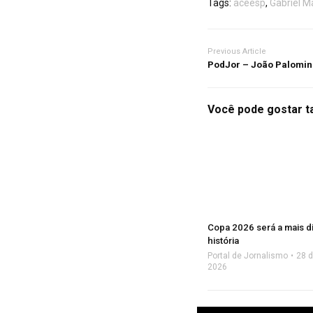
Tags:
aceesp
,
Gabriel 
Previous Article
PodJor – João Palomin
Você pode gostar 
Copa 2026 será a mais di
história
Portal de Jornalismo
28 
2026