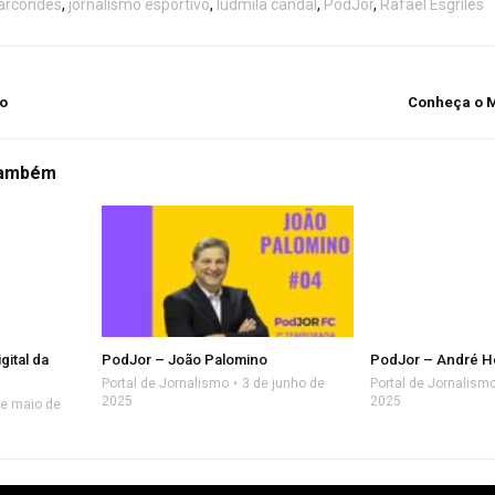
Marcondes
,
jornalismo esportivo
,
ludmila candal
,
PodJor
,
Rafael Esgriles
o
Conheça o M
também
gital da
PodJor – João Palomino
PodJor – André H
Portal de Jornalismo
3 de junho de
Portal de Jornalism
2025
2025
de maio de