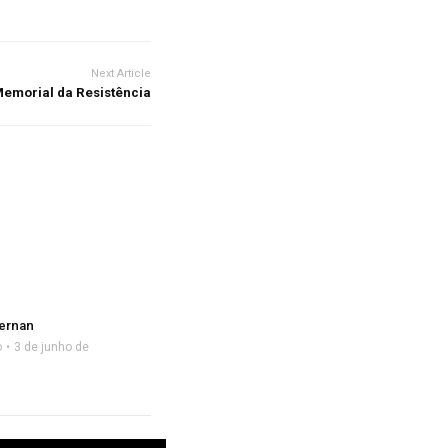
Next Article
emorial da Resistência
ernan
o
3 de junho de