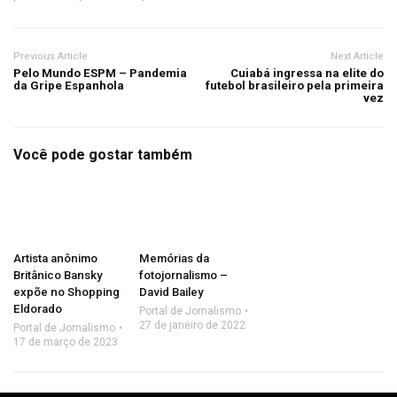
Previous Article
Next Article
Pelo Mundo ESPM – Pandemia
Cuiabá ingressa na elite do
da Gripe Espanhola
futebol brasileiro pela primeira
vez
Você pode gostar também
Artista anônimo
Memórias da
Britânico Bansky
fotojornalismo –
expõe no Shopping
David Bailey
Eldorado
Portal de Jornalismo
27 de janeiro de 2022
Portal de Jornalismo
17 de março de 2023