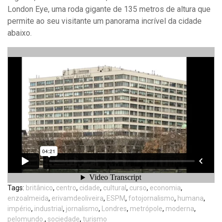
London Eye, uma roda gigante de 135 metros de altura que
permite ao seu visitante um panorama incrível da cidade
abaixo.
Tags:
britânico
,
centro
,
cidade
,
cultural
,
curso
,
economia
,
enzoalmeida
,
erivamdeoliveira
,
ESPM
,
fotojornalismo
,
humana
,
império
,
industrial
,
jornalismo
,
Londres
,
metrópole
,
moderna
,
pelomundo.
,
sociedade
,
turismo