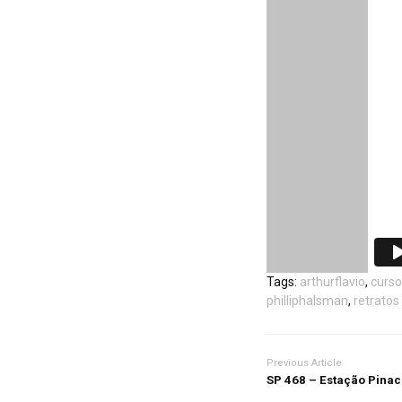
Tags:
arthurflavio
,
curso
philliphalsman
,
retratos
Previous Article
SP 468 – Estação Pina