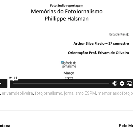
,
erivamdeoliveira
,
fotojornalismo
,
jornalismo ESPM
,
memoriasdofotojo
coteca
Pelo M