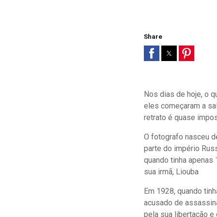
Share
Nos dias de hoje, o q
eles começaram a sal
retrato é quase impos
O fotografo nasceu d
parte do império Rus
quando tinha apenas 1
sua irmã, Liouba
Em 1928, quando tinha
acusado de assassina
pela sua libertação e