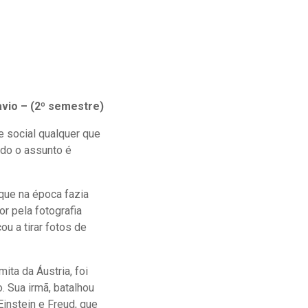
avio – (2º semestre)
de social qualquer que
ndo o assunto é
que na época fazia
r pela fotografia
u a tirar fotos de
ita da Áustria, foi
 Sua irmã, batalhou
instein e Freud, que