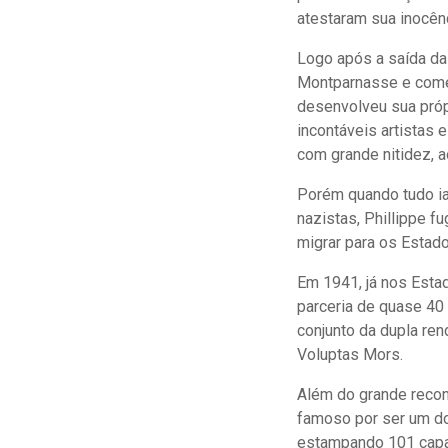
atestaram sua inocên
Logo após a saída da
Montparnasse e come
desenvolveu sua própr
incontáveis artistas 
com grande nitidez, 
Porém quando tudo ia
nazistas, Phillippe 
migrar para os Estado
Em 1941, já nos Esta
parceria de quase 40
conjunto da dupla re
Voluptas Mors.
Além do grande recon
famoso por ser um do
estampando 101 capas