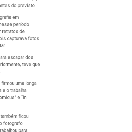
ntes do previsto.
grafia em
 nesse período
 retratos de
ois capturava fotos
ar.
para escapar dos
riormente, teve que
.
 firmou uma longa
 e o trabalha
omicus” e “In
e também ficou
o fotografo
rabalhou para