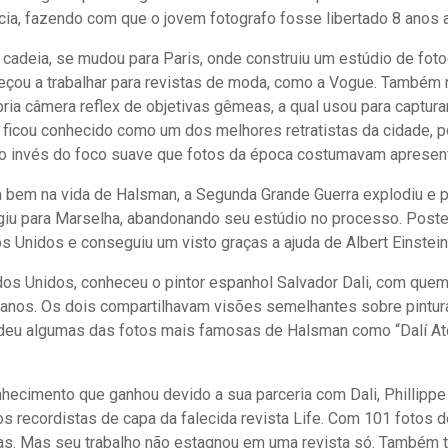
cia, fazendo com que o jovem fotografo fosse libertado 8 anos a
 cadeia, se mudou para Paris, onde construiu um estúdio de foto
çou a trabalhar para revistas de moda, como a Vogue. Também
ia câmera reflex de objetivas gêmeas, a qual usou para capturar
e ficou conhecido como um dos melhores retratistas da cidade, p
ao invés do foco suave que fotos da época costumavam apresent
 bem na vida de Halsman, a Segunda Grande Guerra explodiu e 
fugiu para Marselha, abandonando seu estúdio no processo. Poste
s Unidos e conseguiu um visto graças a ajuda de Albert Einstein
dos Unidos, conheceu o pintor espanhol Salvador Dali, com quem
 anos. Os dois compartilhavam visões semelhantes sobre pintura
ndeu algumas das fotos mais famosas de Halsman como “Dalí At
hecimento que ganhou devido a sua parceria com Dali, Phillipp
s recordistas de capa da falecida revista Life. Com 101 fotos d
. Mas seu trabalho não estagnou em uma revista só. Também t