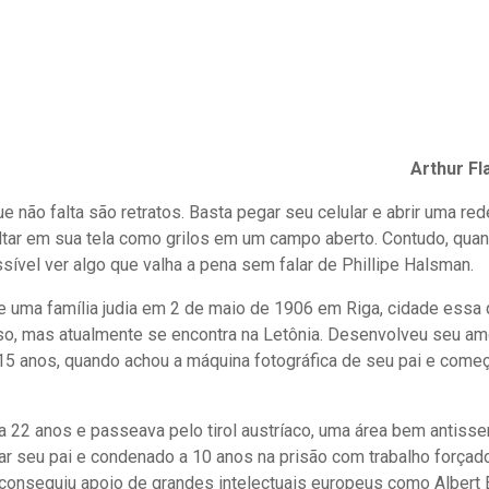
Arthur Fl
ue não falta são retratos. Basta pegar seu celular e abrir uma re
tar em sua tela como grilos em um campo aberto. Contudo, qua
sível ver algo que valha a pena sem falar de Phillipe Halsman.
e uma família judia em 2 de maio de 1906 em Riga, cidade essa 
so, mas atualmente se encontra na Letônia. Desenvolveu seu amo
5 anos, quando achou a máquina fotográfica de seu pai e começo
 22 anos e passeava pelo tirol austríaco, uma área bem antissem
r seu pai e condenado a 10 anos na prisão com trabalho forçado.
 conseguiu apoio de grandes intelectuais europeus como Albert E