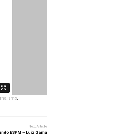
rnalismo
,
Next Article
undo ESPM – Luiz Gama