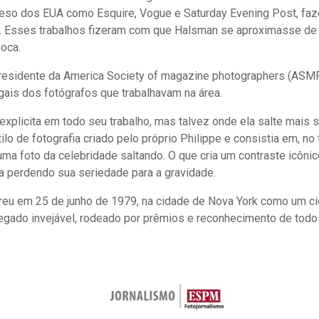
eso dos EUA como Esquire, Vogue e Saturday Evening Post, fa
s. Esses trabalhos fizeram com que Halsman se aproximasse de
oca.
residente da America Society of magazine photographers (ASMP
legais dos fotógrafos que trabalhavam na área.
 explicita em todo seu trabalho, mas talvez onde ela salte mais 
lo de fotografia criado pelo próprio Philippe e consistia em, no
r uma foto da celebridade saltando. O que cria um contraste icôn
 perdendo sua seriedade para a gravidade.
reu em 25 de junho de 1979, na cidade de Nova York como um c
legado invejável, rodeado por prêmios e reconhecimento de todo