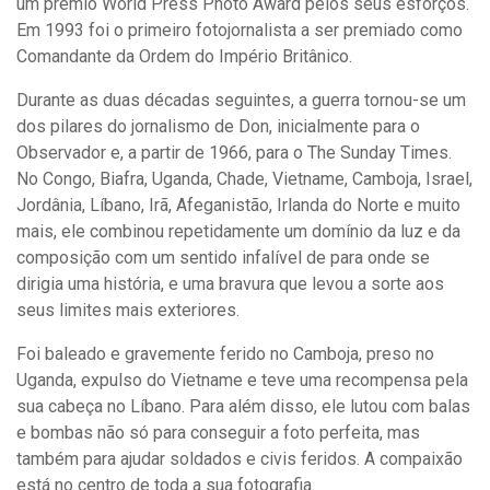
um prémio World Press Photo Award pelos seus esforços.
Em 1993 foi o primeiro fotojornalista a ser premiado como
Comandante da Ordem do Império Britânico.
Durante as duas décadas seguintes, a guerra tornou-se um
dos pilares do jornalismo de Don, inicialmente para o
Observador e, a partir de 1966, para o The Sunday Times.
No Congo, Biafra, Uganda, Chade, Vietname, Camboja, Israel,
Jordânia, Líbano, Irã, Afeganistão, Irlanda do Norte e muito
mais, ele combinou repetidamente um domínio da luz e da
composição com um sentido infalível de para onde se
dirigia uma história, e uma bravura que levou a sorte aos
seus limites mais exteriores.
Foi baleado e gravemente ferido no Camboja, preso no
Uganda, expulso do Vietname e teve uma recompensa pela
sua cabeça no Líbano. Para além disso, ele lutou com balas
e bombas não só para conseguir a foto perfeita, mas
também para ajudar soldados e civis feridos. A compaixão
está no centro de toda a sua fotografia.