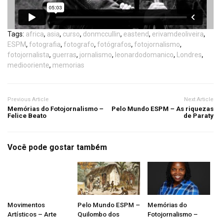
Tags:
africa
,
asia
,
curso
,
donmccullin
,
eastend
,
erivamdeoliveira
,
ESPM
,
fotografia
,
fotografo
,
fotógrafos
,
fotojornalismo
,
fotojornalista
,
guerras
,
jornalismo
,
leonardodomanico
,
Londres
,
mediooriente
,
memorias
Previous Article
Next Article
Memórias do Fotojornalismo –
Pelo Mundo ESPM – As riquezas
Felice Beato
de Paraty
Você pode gostar também
Movimentos
Pelo Mundo ESPM –
Memórias do
Artísticos – Arte
Quilombo dos
Fotojornalismo –