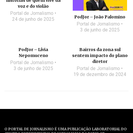
histórias de quem vive da
voz e do violão
Portal de Jornalismo
PodJor – João Palomino
24 de junho de 2025
Portal de Jornalismo
3 de junho de 2025
PodJor – Lívia
Bairros da zona sul
Nepomuceno
sentem impacto do plano
diretor
Portal de Jornalismo
3 de junho de 2025
Portal de Jornalismo
19 de dezembro de 2024
O PORTAL DE JORNALISMO É UMA PUBLICAÇÃO LABORATORIAL DO