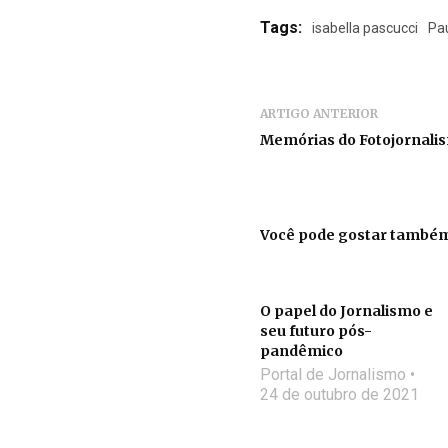
Tags:
isabella pascucci
Pa
ARTIGO ANTERIOR
Memórias do Fotojornali
Você pode gostar també
O papel do Jornalismo e
seu futuro pós-
pandêmico
Portal de Jornalismo
24 de outubro de 2021