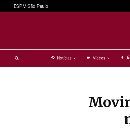
ESPM São Paulo
public
Notícias
videocam
Vídeos
mic
Á
Movim