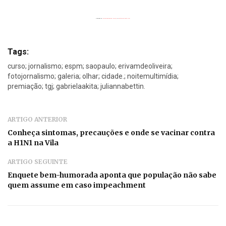
Powered by
Flickrembedslideshow.com/de/
&
custommap poster.com
Tags:
curso; jornalismo; espm; saopaulo; erivamdeoliveira;
fotojornalismo; galeria; olhar; cidade.; noitemultimídia;
premiação; tgj; gabrielaakita; juliannabettin.
ARTIGO ANTERIOR
Conheça sintomas, precauções e onde se vacinar contra
a H1N1 na Vila
ARTIGO SEGUINTE
Enquete bem-humorada aponta que população não sabe
quem assume em caso impeachment