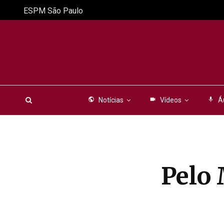
ESPM São Paulo
public
Notícias
videocam
Vídeos
mic
Á
Pelo