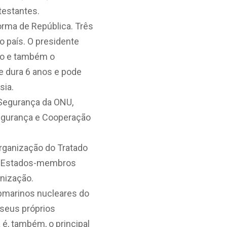
testantes.
orma de República. Três
o país. O presidente
tado e também o
e dura 6 anos e pode
sia.
Segurança da ONU,
Segurança e Cooperação
rganização do Tratado
eus Estados-membros
nização.
ubmarinos nucleares do
 seus próprios
é, também, o principal