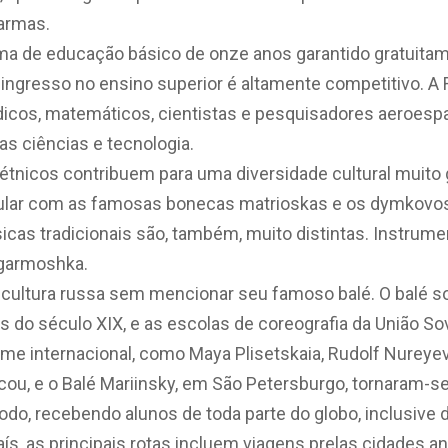
armas.
ma de educação básico de onze anos garantido gratuitam
 ingresso no ensino superior é altamente competitivo. A
icos, matemáticos, cientistas e pesquisadores aeroespac
as ciências e tecnologia.
étnicos contribuem para uma diversidade cultural muito 
ular com as famosas bonecas matrioskas e os dymkovos,
cas tradicionais são, também, muito distintas. Instrumen
a garmoshka.
 cultura russa sem mencionar seu famoso balé. O balé so
s do século XIX, e as escolas de coreografia da União So
me internacional, como Maya Plisetskaia, Rudolf Nureyev
cou, e o Balé Mariinsky, em São Petersburgo, tornaram-
do, recebendo alunos de toda parte do globo, inclusive d
ís, as principais rotas incluem viagens prelas cidades a