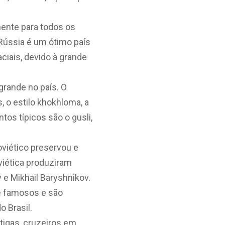
ente para todos os
 Rússia é um ótimo país
iais, devido à grande
grande no país. O
 o estilo khokhloma, a
tos típicos são o gusli,
viético preservou e
viética produziram
 e Mikhail Baryshnikov.
se famosos e são
o Brasil.
ntigas, cruzeiros em