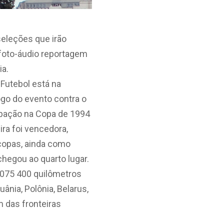
eleções que irão
foto-áudio reportagem
ia.
Futebol está na
jogo do evento contra o
cipação na Copa de 1994
ra foi vencedora,
 copas, ainda como
hegou ao quarto lugar.
7 075 400 quilômetros
uânia, Polônia, Belarus,
m das fronteiras