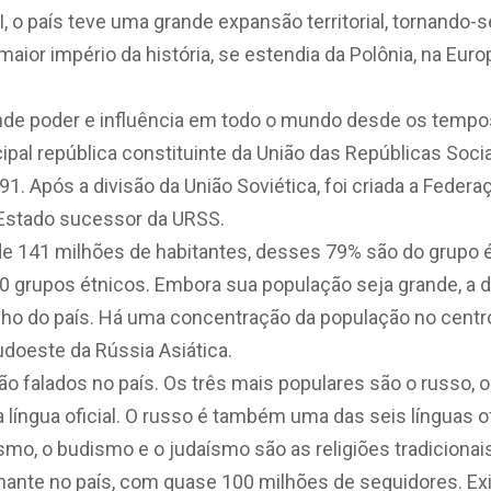
I, o país teve uma grande expansão territorial, tornando-
aior império da história, se estendia da Polônia, na Europ
nde poder e influência em todo o mundo desde os tempo
cipal república constituinte da União das Repúblicas Soci
91. Após a divisão da União Soviética, foi criada a Feder
stado sucessor da URSS.
e 141 milhões de habitantes, desses 79% são do grupo ét
60 grupos étnicos. Embora sua população seja grande, a 
nho do país. Há uma concentração da população no centro
udoeste da Rússia Asiática.
o falados no país. Os três mais populares são o russo, o 
a língua oficial. O russo é também uma das seis línguas o
smo, o budismo e o judaísmo são as religiões tradicionais
ante no país, com quase 100 milhões de seguidores. Exi