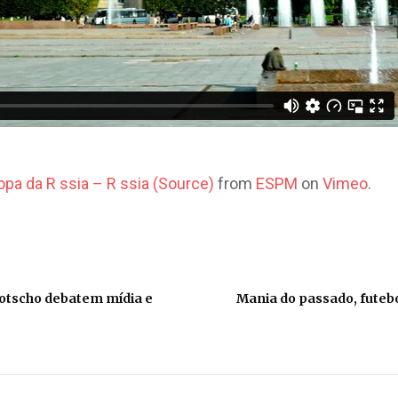
a da R ssia – R ssia (Source)
from
ESPM
on
Vimeo
.
Kotscho debatem mídia e
Mania do passado, futeb