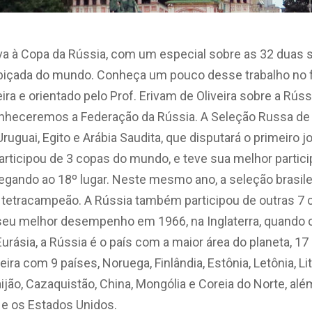
a à Copa da Rússia, com um especial sobre as 32 duas s
obiçada do mundo. Conheça um pouco desse trabalho no 
ra e orientado pelo Prof. Erivam de Oliveira sobre a Rúss
onheceremos a Federação da Rússia. A Seleção Russa de 
Uruguai, Egito e Arábia Saudita, que disputará o primeiro 
participou de 3 copas do mundo, e teve sua melhor parti
gando ao 18º lugar. Neste mesmo ano, a seleção brasilei
de tetracampeão. A Rússia também participou de outras 7
 seu melhor desempenho em 1966, na Inglaterra, quando c
Eurásia, a Rússia é o país com a maior área do planeta, 1
eira com 9 países, Noruega, Finlândia, Estônia, Letônia, Lit
ijão, Cazaquistão, China, Mongólia e Coreia do Norte, alé
e os Estados Unidos.