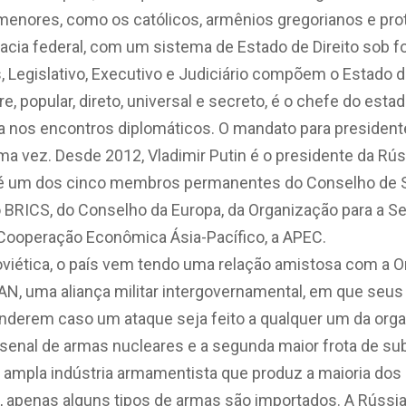
enores, como os católicos, armênios gregorianos e pro
cia federal, com um sistema de Estado de Direito sob f
 Legislativo, Executivo e Judiciário compõem o Estado d
ivre, popular, direto, universal e secreto, é o chefe do es
a nos encontros diplomáticos. O mandato para president
ma vez. Desde 2012, Vladimir Putin é o presidente da Rús
 é um dos cinco membros permanentes do Conselho de 
BRICS, do Conselho da Europa, da Organização para a 
 Cooperação Econômica Ásia-Pacífico, a APEC.
oviética, o país vem tendo uma relação amistosa com a O
OTAN, uma aliança militar intergovernamental, em que s
derem caso um ataque seja feito a qualquer um da orga
rsenal de armas nucleares e a segunda maior frota de s
ampla indústria armamentista que produz a maioria dos
 apenas alguns tipos de armas são importados. A Rússia 