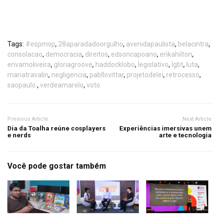
Tags:
#espmsp
,
28aparadadoorgulho
,
avenidapaulista
,
belacintra
,
consolacao
,
democracia
,
direitos
,
edsoncapoano
,
erikahilton
,
erivamoliveira
,
gloriagroove
,
haddocklobo
,
legislativo
,
lgbt
,
luta
,
mariatravalin
,
negligencia
,
pabllovittar
,
projetodelei
,
retrocesso
,
saopaulo.
,
verdeamarelo
,
voto
Previous Article
Next Article
Dia da Toalha reúne cosplayers
Experiências imersivas unem
e nerds
arte e tecnologia
Você pode gostar também