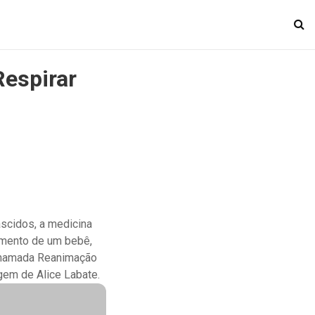
Respirar
ascidos, a medicina
imento de um bebê,
 chamada Reanimação
gem de Alice Labate.