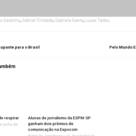
s Sacilotto
,
Gabriel Trindade
,
Gabriela Gaeta
,
Lucas Tadeu
upante para o Brasil
Pelo Mundo E
também
e respirar
Alunas de jornalismo da ESPM-SP
ganham dois prêmios de
e junho de
comunicação na Expocom
Portal de Jornalismo
21 de outubro de