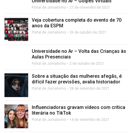
Universidade no Ar – Golpes Virtuais
Portal de Jornalismo
27 de novembro de 2021
Veja cobertura completa do evento de 70
anos da ESPM
Portal de Jornalismo
26 de outubro de 2021
Universidade no Ar – Volta das Crianças às
Aulas Presenciais
Portal de Jornalismo
2 de outubro de 2021
Sobre a situação das mulheres afegãs, é
difícil fazer previsões, avalia historiador
Portal de Jornalismo
28 de setembro de 2021
Influenciadoras gravam vídeos com crítica
literária no TikTok
Portal de Jornalismo
14 de setembro de 2021