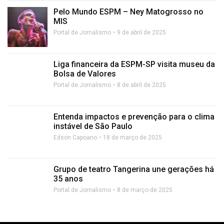
Pelo Mundo ESPM – Ney Matogrosso no
MIS
Portal de Jornalismo
9 de abril de 2025
Liga financeira da ESPM-SP visita museu da
Bolsa de Valores
Portal de Jornalismo
8 de abril de 2025
Entenda impactos e prevenção para o clima
instável de São Paulo
Edson Capoano
18 de março de 2025
Grupo de teatro Tangerina une gerações há
35 anos
Portal de Jornalismo
8 de março de 2025