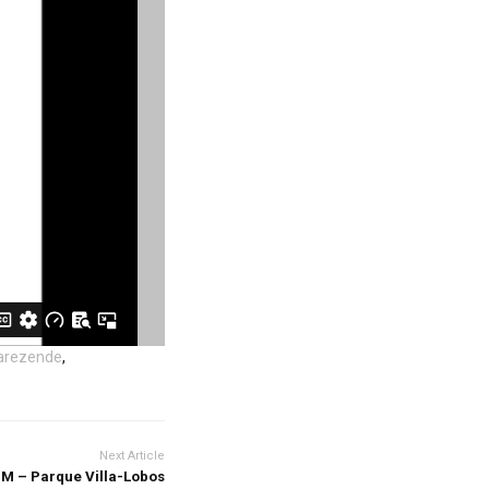
iarezende
,
Next Article
M – Parque Villa-Lobos