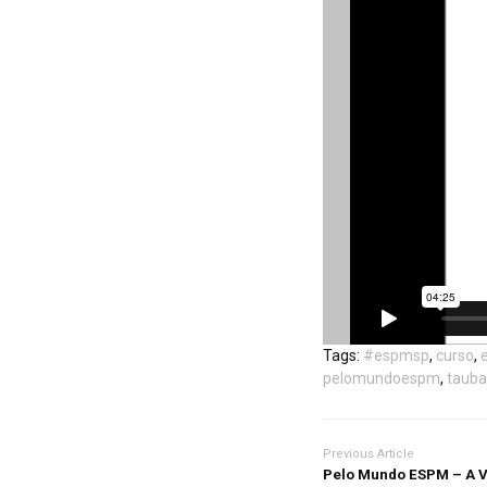
Tags:
#espmsp
,
curso
,
pelomundoespm
,
tauba
Previous Article
Pelo Mundo ESPM – A V