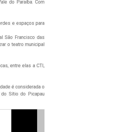
Vale do Paraíba. Com
verdes e espaços para
ral São Francisco das
ar o teatro municipal
as, entre elas a CTI,
idade é considerada o
r do Sítio do Picapau