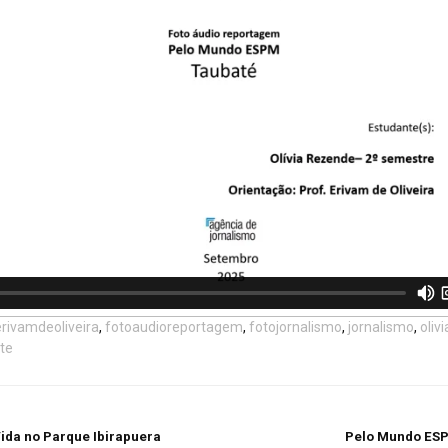
erivamdeoliveira
,
fotoaudioreportagem
,
fotojornalismo
,
jornalismo
,
oliv
te
ida no Parque Ibirapuera
Pelo Mundo ESP