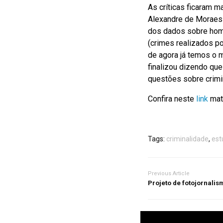
As críticas ficaram 
Alexandre de Moraes 
dos dados sobre homi
(crimes realizados po
de agora já temos o m
finalizou dizendo qu
questões sobre crimi
Confira neste
link
maté
Tags:
criminalidade
,
est
Previous Article
Projeto de fotojornalis