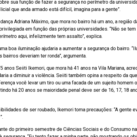
bre sua função de fazer a segurança no perímetro da universid
olicial que anda armado está difícil, imagina para a gente”.
 dança Adriana Máximo, que mora no bairro há um ano, a região 
privilegiada em função das próprias universidades. “Não se tem
rímetro aqui, infelizmente tem assalto”, explica.
uma boa iluminação ajudaria a aumentar a segurança do bairro. “I
s bairros deveriam ter ronda”, argumenta.
75 anos
Seiiti Ikemori, que mora há 41 anos na Vila Mariana, acr
daria a diminuir a violência. Seiiti também opina a respeito da q
iferença você levar um tiro ou uma facada de um sujeito homem
indo há 20 anos se maioridade penal deve ser de 16, 17, 18 ano
ibilidades de ser roubado, Ikemori toma precauções: “A gente e
”.
dante do primeiro semestre de Ciências Sociais e do Consumo 
à segurança. “
Eu tento fazer a minha parte, não mostrando os ob