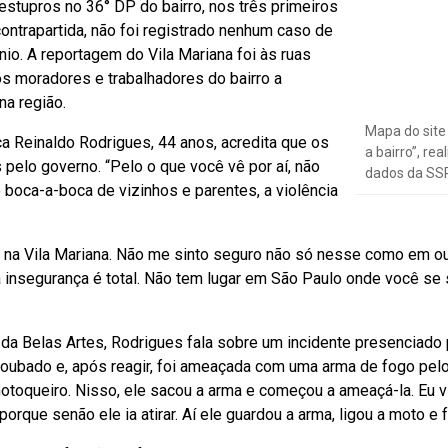
estupros no 36° DP do bairro, nos três primeiros
ntrapartida, não foi registrado nenhum caso de
ínio. A reportagem do Vila Mariana foi às ruas
s moradores e trabalhadores do bairro a
na região.
Mapa do site 
a Reinaldo Rodrigues, 44 anos, acredita que os
a bairro”, rea
 pelo governo. “
Pelo o que você vê por aí, não
dados da SSP
 boca-a-boca de vizinhos e parentes, a violência
 na Vila Mariana. Não me sinto seguro não só nesse como em ou
 insegurança é total. Não tem lugar em São Paulo onde você se s
da Belas Artes, Rodrigues fala sobre um incidente presenciado
 roubado e, após reagir, foi ameaçada com uma arma de fogo pelo
toqueiro. Nisso, ele sacou a arma e começou a ameaçá-la. Eu vi
, porque senão ele ia atirar. Aí ele guardou a arma, ligou a moto e 