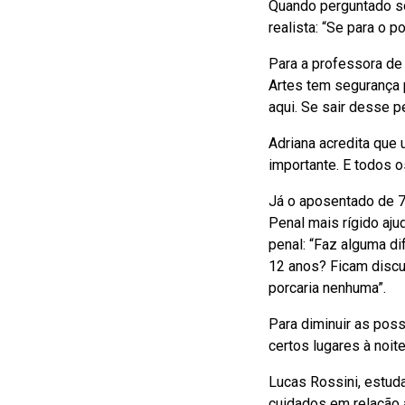
Quando perguntado so
realista: “Se para o p
Para a professora de
Artes tem segurança 
aqui. Se sair desse pe
Adriana acredita que 
importante. E todos o
Já o aposentado de 
Penal mais rígido aju
penal: “Faz alguma d
12 anos? Ficam discut
porcaria nenhuma”.
Para diminuir as poss
certos lugares à noite
Lucas Rossini, estu
cuidados em relação 