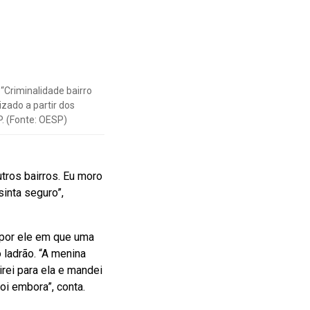
“Criminalidade bairro
lizado a partir dos
. (Fonte: OESP)
tros bairros. Eu moro
inta seguro”,
 por ele em que uma
 ladrão. “A menina
rei para ela e mandei
foi embora”, conta.