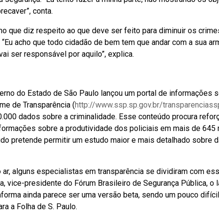
recaver”, conta.
 no que diz respeito ao que deve ser feito para diminuir os crime
 “Eu acho que todo cidadão de bem tem que andar com a sua arm
ai ser responsável por aquilo”, explica.
erno do Estado de São Paulo lançou um portal de informações 
ome de Transparência (
http://www.ssp.sp.gov.br/transparenciass
.000 dados sobre a criminalidade. Esse conteúdo procura reforç
nformações sobre a produtividade dos policiais em mais de 645 m
eúdo pretende permitir um estudo maior e mais detalhado sobre 
ar, alguns especialistas em transparência se dividiram com es
a, vice-presidente do Fórum Brasileiro de Segurança Pública, o
aforma ainda parece ser uma versão beta, sendo um pouco difíci
ra a Folha de S. Paulo.