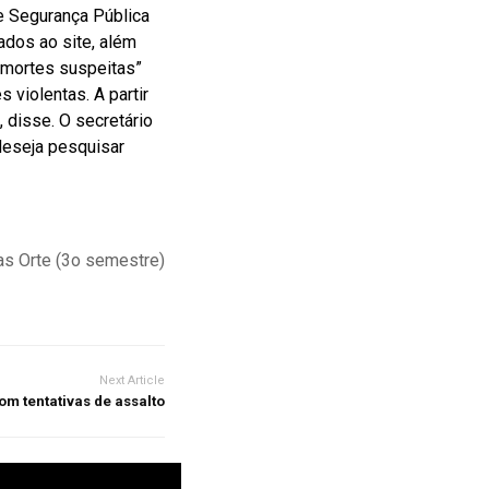
e Segurança Pública
dos ao site, além
 “mortes suspeitas”
 violentas. A partir
 disse. O secretário
deseja pesquisar
as Orte (3o semestre)
Next Article
om tentativas de assalto