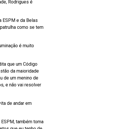
ade, Rodrigues é
da ESPM e da Belas
 patrulha como se tem
luminação é muito
edita que um Código
uestão da maioridade
 ou de um menino de
s, e não vai resolver
vita de andar em
na ESPM, também toma
jetos que eu tenho de