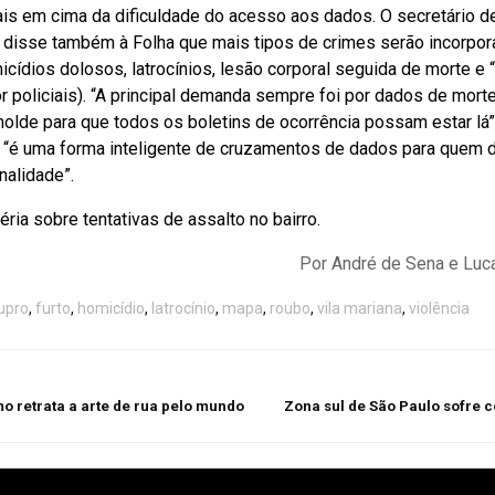
mais em cima da dificuldade do acesso aos dados. O secretário d
disse também à Folha que mais tipos de crimes serão incorpora
cídios dolosos, latrocínios, lesão corporal seguida de morte e
r policiais). “A principal demanda sempre foi por dados de mortes
olde para que todos os boletins de ocorrência possam estar lá”,
e “é uma forma inteligente de cruzamentos de dados para quem 
nalidade”.
ria sobre tentativas de assalto no bairro.
Por André de Sena e Luc
upro
,
furto
,
homicídio
,
latrocínio
,
mapa
,
roubo
,
vila mariana
,
violência
mo retrata a arte de rua pelo mundo
Zona sul de São Paulo sofre c