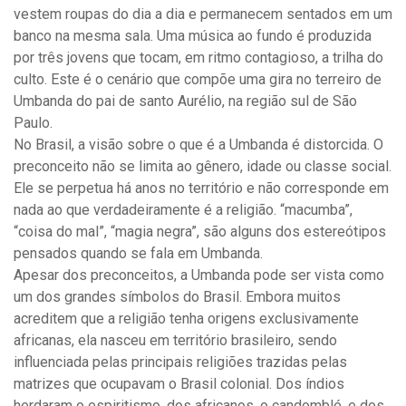
vestem roupas do dia a dia e permanecem sentados em um
banco na mesma sala. Uma música ao fundo é produzida
por três jovens que tocam, em ritmo contagioso, a trilha do
culto. Este é o cenário que compõe uma gira no terreiro de
Umbanda do pai de santo Aurélio, na região sul de São
Paulo.
No Brasil, a visão sobre o que é a Umbanda é distorcida. O
preconceito não se limita ao gênero, idade ou classe social.
Ele se perpetua há anos no território e não corresponde em
nada ao que verdadeiramente é a religião. “macumba”,
“coisa do mal”, “magia negra”, são alguns dos estereótipos
pensados quando se fala em Umbanda.
Apesar dos preconceitos, a Umbanda pode ser vista como
um dos grandes símbolos do Brasil. Embora muitos
acreditem que a religião tenha origens exclusivamente
africanas, ela nasceu em território brasileiro, sendo
influenciada pelas principais religiões trazidas pelas
matrizes que ocupavam o Brasil colonial. Dos índios
herdaram o espiritismo, dos africanos, o candomblé, e dos