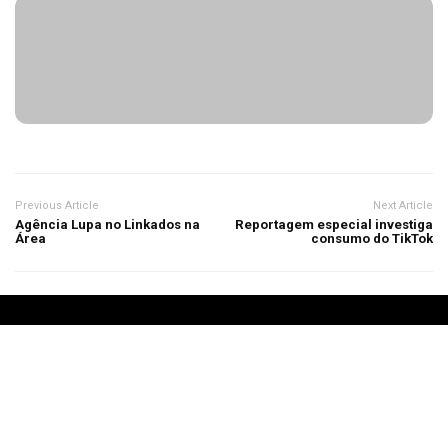
Previous Article
Next Article
Agência Lupa no Linkados na
Reportagem especial investiga
Área
consumo do TikTok