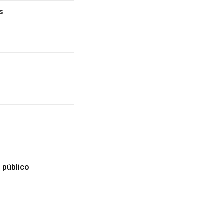
s
 público