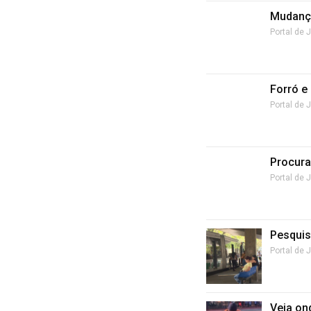
Mudança
Portal de 
Forró e
Portal de 
Procura
Portal de 
Pesquis
Portal de 
Veja on