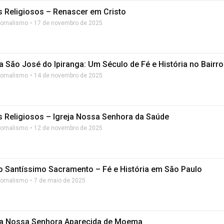
 Religiosos – Renascer em Cristo
Jornalismo
17 de novembro de 2025
a São José do Ipiranga: Um Século de Fé e História no Bairro
Jornalismo
14 de novembro de 2025
 Religiosos – Igreja Nossa Senhora da Saúde
Jornalismo
12 de novembro de 2025
do Santíssimo Sacramento – Fé e História em São Paulo
Jornalismo
7 de maio de 2025
a Nossa Senhora Aparecida de Moema