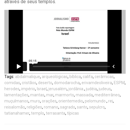
através de seus templos.
Tags:
abdalmalique
,
arqueológicas
,
bíblica
,
califa
,
cerâmicas
,
comidas
,
cristãos
,
deserto
,
domodarocha
,
erivamdeoliveira
,
ESPM
,
herodes
,
império
,
Israel
,
jerusalém
,
jordânia.
,
judéia
,
judeus
,
lamentações
,
mantas
,
mar
,
marmorto
,
massada
,
mediterrâneo
,
muçulmanos
,
muro
,
orações
,
orientemedio
,
pelomundo.
,
rei
,
reisalomão
,
religiões
,
romano
,
sagrado
,
santo
,
sepulcro
,
tatianahamer
,
templo
,
terrasanta
,
típicas