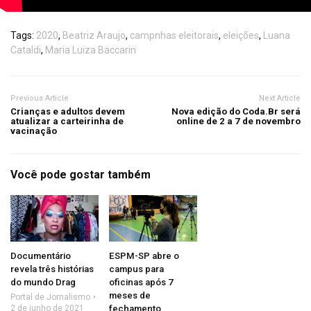
Tags:
2020
,
Beatriz Araujo
,
campnhas eleitorais
,
eleições
,
Luana
Cataldi
,
Maria Luiza Baccarin
Previous Article
Next Article
Crianças e adultos devem
Nova edição do Coda.Br será
atualizar a carteirinha de
online de 2 a 7 de novembro
vacinação
Você pode gostar também
Documentário
ESPM-SP abre o
revela três histórias
campus para
do mundo Drag
oficinas após 7
meses de
Portal de Jornalismo
2 de junho de 2021
fechamento