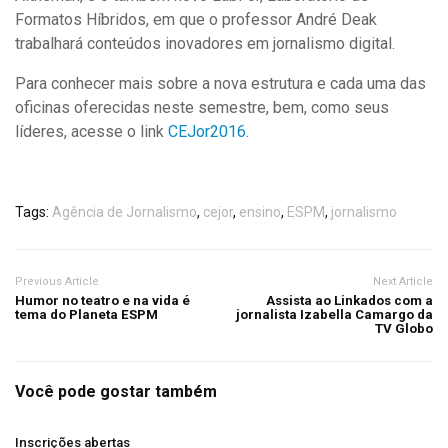
Formatos Híbridos, em que o professor André Deak
trabalhará conteúdos inovadores em jornalismo digital.
Para conhecer mais sobre a nova estrutura e cada uma das
oficinas oferecidas neste semestre, bem, como seus
líderes, acesse o link
CEJor2016
.
Tags:
Agência de Jornalismo
,
cejor
,
ensino
,
ESPM
,
jornalismo
Previous Article
Next Article
Humor no teatro e na vida é
Assista ao Linkados com a
tema do Planeta ESPM
jornalista Izabella Camargo da
TV Globo
Você pode gostar também
Inscrições abertas