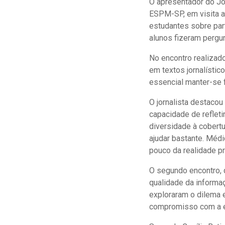
O apresentador do Jo
ESPM-SP, em visita a
estudantes sobre part
alunos fizeram pergun
No encontro realizad
em textos jornalístic
essencial manter-se f
O jornalista destaco
capacidade de refleti
diversidade à cobert
ajudar bastante. Méd
pouco da realidade pr
O segundo encontro, q
qualidade da informa
exploraram o dilema 
compromisso com a ét