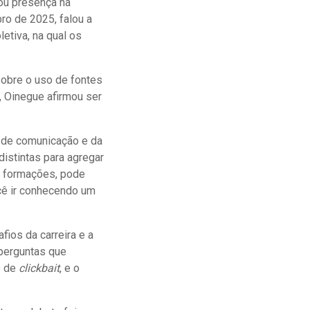
ou presença na
ro de 2025, falou a
letiva, na qual os
sobre o uso de fontes
, Oinegue afirmou ser
s de comunicação e da
distintas para agregar
s formações, pode
cê ir conhecendo um
ios da carreira e a
 perguntas que
o de
clickbait
, e o