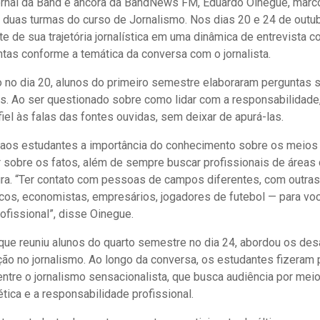
rnal da Band e âncora da BandNews FM, Eduardo Oinegue, marc
 duas turmas do curso de Jornalismo. Nos dias 20 e 24 de outub
e de sua trajetória jornalística em uma dinâmica de entrevista co
tas conforme a temática da conversa com o jornalista.
o no dia 20, alunos do primeiro semestre elaboraram perguntas 
os. Ao ser questionado sobre como lidar com a responsabilidade
iel às falas das fontes ouvidas, sem deixar de apurá-las.
u aos estudantes a importância do conhecimento sobre os meio
r sobre os fatos, além de sempre buscar profissionais de áreas 
ura. “Ter contato com pessoas de campos diferentes, com outra
icos, economistas, empresários, jogadores de futebol — para vo
ofissional”, disse Oinegue.
ue reuniu alunos do quarto semestre no dia 24, abordou os desaf
ção no jornalismo. Ao longo da conversa, os estudantes fizeram
entre o jornalismo sensacionalista, que busca audiência por mei
ica e a responsabilidade profissional.